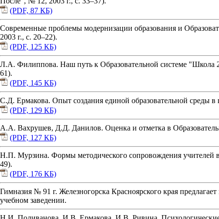
После", № 12, 2003 г., с. 33–37).
(PDF, 87 КБ)
Современные проблемы модернизации образования и Образовате
2003 г., с. 20–22).
(PDF, 125 КБ)
Л.А. Филиппова. Наш путь к Образовательной системе "Школа 21
61).
(PDF, 145 КБ)
С.Д. Ермакова. Опыт создания единой образовательной среды в 
(PDF, 129 КБ)
А.А. Вахрушев, Д.Д. Данилов. Оценка и отметка в Образовательн
(PDF, 127 КБ)
Н.П. Мурзина. Формы методического сопровождения учителей в 
49).
(PDF, 176 КБ)
Гимназия № 91 г. Железногорска Красноярского края предлагает
учебном заведении.
Н.И. Поливанова, И.В. Ермакова, И.В. Ривина. Психологически