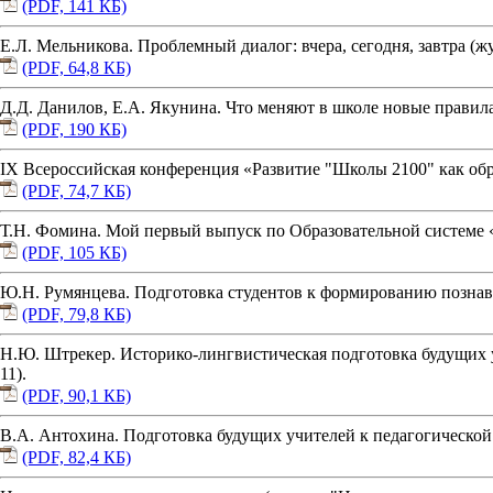
(PDF, 141 КБ)
Е.Л. Мельникова. Проблемный диалог: вчера, сегодня, завтра (жу
(PDF, 64,8 КБ)
Д.Д. Данилов, Е.А. Якунина. Что меняют в школе новые правила 
(PDF, 190 КБ)
IX Всероссийская конференция «Развитие "Школы 2100" как обра
(PDF, 74,7 КБ)
Т.Н. Фомина. Мой первый выпуск по Образовательной системе «Ш
(PDF, 105 КБ)
Ю.Н. Румянцева. Подготовка студентов к формированию познават
(PDF, 79,8 КБ)
Н.Ю. Штрекер. Историко-лингвистическая подготовка будущих уч
11).
(PDF, 90,1 КБ)
В.А. Антохина. Подготовка будущих учителей к педагогической д
(PDF, 82,4 КБ)