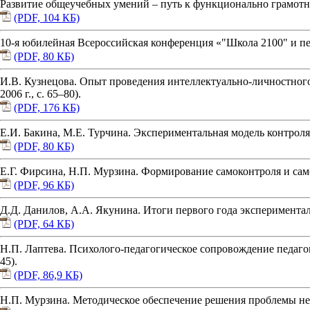
Развитие общеучебных умений – путь к функционально грамотной
(PDF, 104 КБ)
10-я юбилейная Всероссийская конференция «"Школа 2100" и пер
(PDF, 80 КБ)
И.В. Кузнецова. Опыт проведения интеллектуально-личностног
2006 г., с. 65–80).
(PDF, 176 КБ)
Е.И. Бакина, М.Е. Турчина. Экспериментальная модель контроля 
(PDF, 80 КБ)
Е.Г. Фирсина, Н.П. Мурзина. Формирование самоконтроля и само
(PDF, 96 КБ)
Д.Д. Данилов, А.А. Якунина. Итоги первого года эксперименталь
(PDF, 64 КБ)
Н.П. Лаптева. Психолого-педагогическое сопровождение педагоги
45).
(PDF, 86,9 КБ)
Н.П. Мурзина. Методическое обеспечение решения проблемы непр