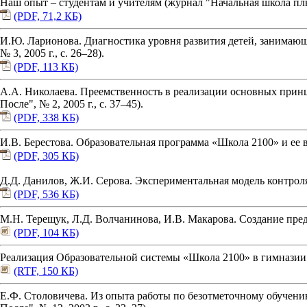
Наш опыт – студентам и учителям (журнал "Начальная школа плюс 
(PDF, 71,2 КБ)
И.Ю. Ларионова. Диагностика уровня развития детей, занимающ
№ 3, 2005 г., с. 26–28).
(PDF, 113 КБ)
А.А. Николаева. Преемственность в реализации основных прин
После", № 2, 2005 г., с. 37–45).
(PDF, 338 КБ)
И.В. Берестова. Образовательная программа «Школа 2100» и ее в
(PDF, 305 КБ)
Д.Д. Данилов, Ж.И. Серова. Экспериментальная модель контроля
(PDF, 536 КБ)
М.Н. Терещук, Л.Д. Волчанинова, И.В. Макарова. Создание пр
(PDF, 104 КБ)
Реализация Образовательной системы «Школа 2100» в гимназии 
(RTF, 150 КБ)
Е.Ф. Столовичева. Из опыта работы по безотметочному обучени