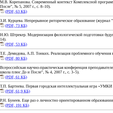
М.В. Корепанова. Современный контекст Комплексной программ
После", № 5, 2007 г., с. 8–10).
(PDF, 63 КБ)
З.И. Курцева. Непрерывное риторическое образование (журнал "Н
(PDF, 73 КБ)
Н.Ю. Штрекер. Модернизация филологической подготовки будущи
14).
(PDF, 53 КБ)
Т.Е. Демидова, А.П. Тонких. Реализация проблемного обучения в 
(PDF, 80 КБ)
Всероссийская научно-практическая конференция преподавател
школа плюс До и После", № 4, 2007 г., с. 3–5).
(PDF, 61 КБ)
Т.П. Бартнева. Первая городская интеллектуальная игра «УМКИ 21
(PDF, 61,9 КБ)
Р.Н. Бунеев. Еще раз о личностно ориентированном образовании 
(PDF, 191 КБ)