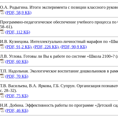
О.А. Родыгина. Итоги эксперимента с позиции классного руковод
(PDF, 58,9 КБ)
Программно-педагогическое обеспечение учебного процесса по О
58–61).
(PDF, 112 КБ)
И.В. Кузнецова. Интеллектуально-личностный марафон по «Школе 21
(PDF, 91,2 КБ)
,
(PDF, 226 КБ)
,
(PDF, 90,9 КБ)
Л.В. Углова. Готовы ли Вы к работе по системе «Школа 2100»? (ж
(PDF, 60 КБ)
Т.П. Надольная. Экологическое воспитание дошкольников в рамк
(PDF, 70 КБ)
Т.В. Васильева, В.А. Яркова, Г.Б. Супрун. Организация познава
с. 28–32).
(PDF, 75 КБ)
Н.И. Добина. Эффективность работы по программе «Детский сад 2
(PDF, 46 КБ)