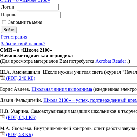
СМИ – о «Школе 2100»
Логин:
Пароль:
Запомнить меня
Регистрация
Забыли свой пароль?
СМИ – о «Школе 2100»
Научно-методическая периодика
(Для просмотра материалов Вам потребуется
Acrobat Reader
.)
Ш.А. Амонашвили. Школе нужны учителя света (журнал "Начальна
(PDF, 240 КБ)
Борис Авдеев.
Школьная линия выполнима
(ежедневная электронн
Давид Фельдштейн.
Школа 2100» – успех, подтвержденный вре
Н.В. Уварина. Самоактуализация младших школьников в творческо
(PDF, 64,1 КБ)
М.А. Яковлева. Внутришкольный контроль: опыт работы завуча (ж
(PDF, 58 КБ)