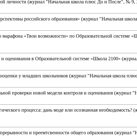
 личности (журнал "Начальная школа плюс До и После", № 9, 200
спективы российского образования» (журнал "Начальная школа пл
о марафона «Твои возможности» по Образовательной системе «Ш
и оценивания в Образовательной системе «Школа 2100» (журнал "
оценки у младших школьников (журнал "Начальная школа плюс До 
ной проверки новой модели контроля и оценивания (журнал "Нача
ческого процесса: дань моде или осознанная необходимость? (жу
ерывности и преемтсвенности общего образования (журнал "Нача