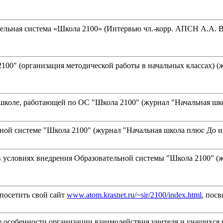
льная система «Школа 2100» (Интервью чл.-корр. АПСН А.А. Ва
00" (организация методической работы в начальных классах) (жу
школе, работающей по ОС "Школа 2100" (журнал "Начальная школа
ой системе "Школа 2100" (журнал "Начальная школа плюс До и По
условиях внедрения Образовательной системы "Школа 2100" (жур
 посетить свой сайт
www.atom.krasnet.ru/~sir/2100/index.html
, пос
е особенности организации взаимодействия учителя и учащихся 