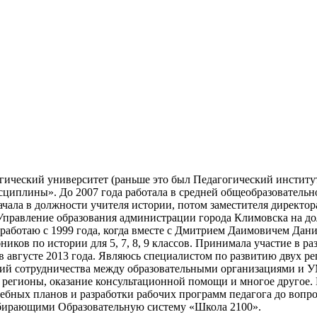
гический университет (раньше это был Педагогический институ
циплины». До 2007 года работала в средней общеобразователь
чала в должности учителя истории, потом заместителя директор
Управление образования администрации города Климовска на до
работаю с 1999 года, когда вместе с Дмитрием Даимовичем Дан
иков по истории для 5, 7, 8, 9 классов. Принимала участие в р
 августе 2013 года. Являюсь специалистом по развитию двух ре
й сотрудничества между образовательными организациями и УМ
 регионы, оказание консультационной помощи и многое другое.
ебных планов и разработки рабочих программ педагога до вопро
ыбирающими Образовательную систему «Школа 2100».