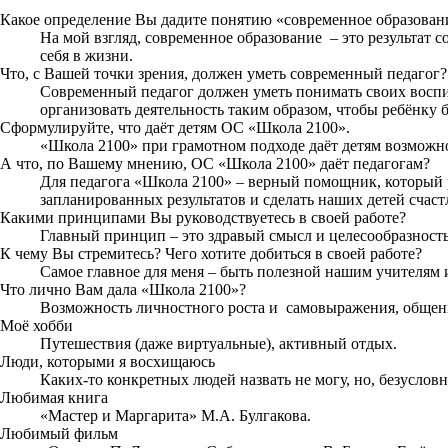
Какое определение Вы дадите понятию «современное образован
На мой взгляд, современное образование
– это результат
себя в жизни.
Что, с Вашей точки зрения, должен уметь современный педагог?
Современный педагог должен уметь понимать своих воспит
организовать деятельность таким образом, чтобы ребёнку 
Сформулируйте, что даёт детям ОС «Школа 2100».
«Школа 2100» при грамотном подходе даёт детям возможно
А что, по Вашему мнению, ОС «Школа 2100» даёт педагогам?
Для педагога «Школа 2100» – верный помощник, который р
запланированных результатов и сделать наших детей счас
Какими принципами Вы руководствуетесь в своей работе?
Главный принцип – это здравый смысл и целесообразность
К чему Вы стремитесь? Чего хотите добиться в своей работе?
Самое главное для меня – быть полезной нашим учителям 
Что лично Вам дала «Школа 2100»?
Возможность личностного роста и
самовыражения, общен
Моё хобби
Путешествия (даже виртуальные), активный отдых.
Люди, которыми я восхищаюсь
Каких-то конкретных людей назвать не могу, но, безусло
Любимая книга
«Мастер и Маргарита» М.А. Булгакова.
Любимый фильм