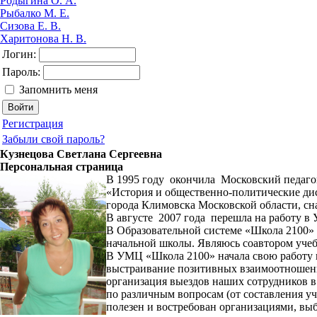
Родыгина О. А.
Рыбалко М. Е.
Сизова Е. В.
Харитонова Н. В.
Логин:
Пароль:
Запомнить меня
Регистрация
Забыли свой пароль?
Кузнецова Светлана Сергеевна
Персональная страница
В 1995 году
окончила
Московский педаго
«История и общественно-политические дис
города Климовска Московской области, сна
В августе
2007 года
перешла на работу в 
В Образовательной системе «Школа 2100» 
начальной школы. Являюсь соавтором учебн
В УМЦ «Школа 2100» начала свою работу в
выстраивание позитивных взаимоотношени
организация выездов наших сотрудников в
по различным вопросам (от составления уч
полезен и востребован организациями, в