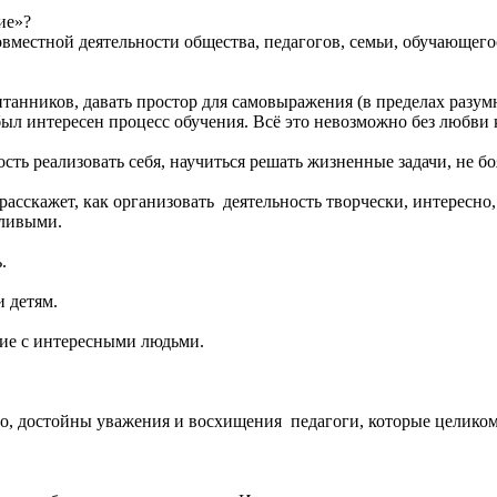
ие»?
 совместной деятельности общества, педагогов, семьи, обучающе
анников, давать простор для самовыражения (в пределах разумно
был интересен процесс обучения. Всё это невозможно без любви 
сть реализовать себя, научиться решать жизненные задачи, не 
асскажет, как организовать
деятельность творчески, интересно,
тливыми.
.
и детям.
ие с интересными людьми.
вно, достойны уважения и восхищения
педагоги, которые целико