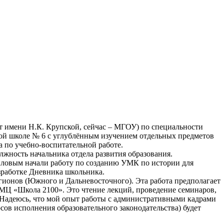
т имени Н.К. Крупской, сейчас – МГОУ) по специальности
ной школе № 6 с углублённым изучением отдельных предметов
а по учебно-воспитательной работе.
лжность начальника отдела развития образования.
иловым начали работу по созданию УМК по истории для
азработке Дневника школьника.
гионов (Южного и Дальневосточного). Эта работа предполагает
Ц «Школа 2100». Это чтение лекций, проведение семинаров,
 Надеюсь, что мой опыт работы с административными кадрами
сов исполнения образовательного законодательства) будет