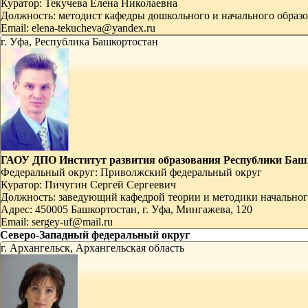
Куратор:
Текучева Елена Николаевна
Должность:
методист кафедры дошкольного и начального образ
Email:
elena-tekucheva@yandex.ru
г. Уфа, Республика Башкортостан
ГАОУ ДПО Институт развития образования Республики Баш
Федеральный округ:
Приволжский федеральный округ
Куратор:
Пичугин Сергей Сергеевич
Должность:
заведующий кафедрой теории и методики начального
Адрес:
450005 Башкортостан, г. Уфа, Мингажева, 120
Email:
sergey-uf@mail.ru
Северо-Западный федеральный округ
г. Архангельск, Архангельская область