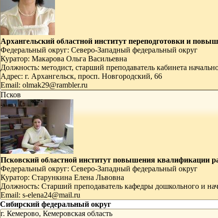
Архангельский областной институт переподготовки и повы
Федеральный округ:
Северо-Западный федеральный округ
Куратор:
Макарова Ольга Васильевна
Должность:
методист, старший преподаватель кабинета начальн
Адрес:
г. Архангельск, просп. Новгородский, 66
Email:
olmak29@rambler.ru
Псков
Псковский областной институт повышения квалификации р
Федеральный округ:
Северо-Западный федеральный округ
Куратор:
Старункина Елена Львовна
Должность:
Старший преподаватель кафедры дошкольного и нач
Email:
s-elena24@mail.ru
Сибирский федеральный округ
г. Кемерово, Кемеровская область