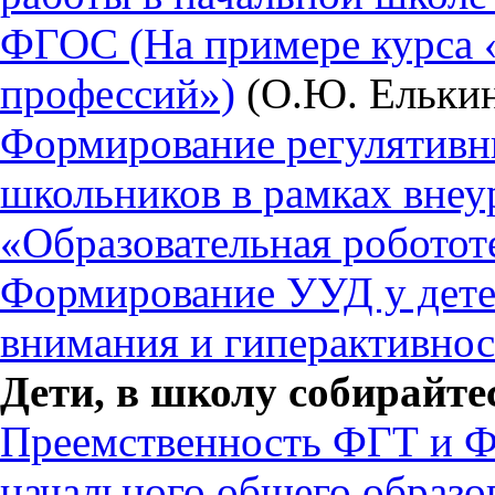
ФГОС (На примере курса 
профессий»)
(О.Ю. Елькин
Формирование регулятив
школьников в рамках внеу
«Образовательная роботот
Формирование УУД у дете
внимания и гиперактивно
Дети, в школу собирайте
Преемственность ФГТ и Ф
начального общего образо