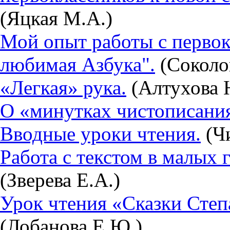
(Яцкая М.А.)
Мой опыт работы с перво
любимая Азбука".
(Соколов
«Легкая» рука.
(Алтухова Н
О «минутках чистописани
Вводные уроки чтения.
(Чи
Работа с текстом в малых 
(Зверева Е.А.)
Урок чтения «Сказки Степ
(Лобанова Е.Ю.)