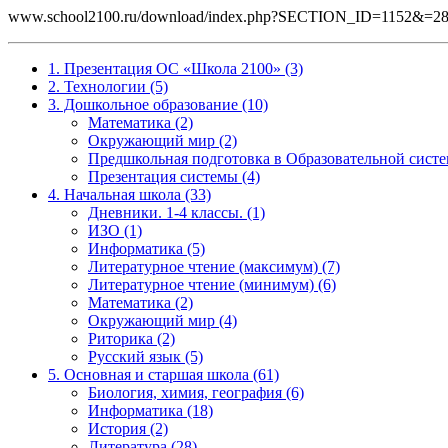
www.school2100.ru/download/index.php?SECTION_ID=1152&
1. Презентация ОС «Школа 2100» (3)
2. Технологии (5)
3. Дошкольное образование (10)
Математика (2)
Окружающий мир (2)
Предшкольная подготовка в Образовательной систе
Презентация системы (4)
4. Начальная школа (33)
Дневники. 1-4 классы. (1)
ИЗО (1)
Информатика (5)
Литературное чтение (максимум) (7)
Литературное чтение (минимум) (6)
Математика (2)
Окружающий мир (4)
Риторика (2)
Русский язык (5)
5. Основная и старшая школа (61)
Биология, химия, география (6)
Информатика (18)
История (2)
Литература (28)