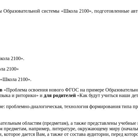
ы Образовательной системы «Школа 2100», подготовленные авт
кола 2100».
ла 2100»
 «Школа 2100».
ов
«Проблема освоения нового ФГОС на примере Образовательно
языка и риторики» и
для родителей
«Как будут учиться наши дет
ме: проблемно-диалогическая, технология формирования типа пр
вательным областям (предметам), а также представлены учебны
 предметам, например, литературе, окружающему миру (начальн
 которое дается Вам, а также от состава аудитории, перед кото