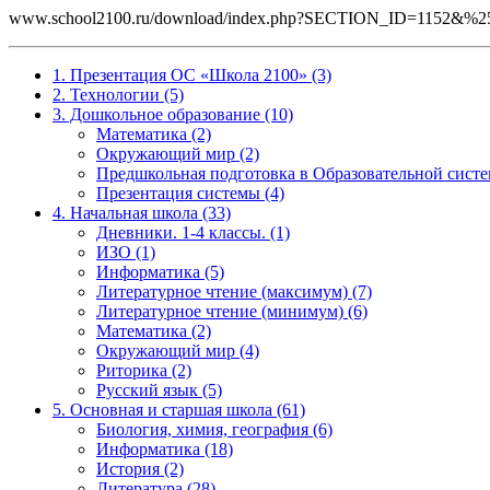
www.school2100.ru/download/index.php?SECTION_ID=1152&
1. Презентация ОС «Школа 2100» (3)
2. Технологии (5)
3. Дошкольное образование (10)
Математика (2)
Окружающий мир (2)
Предшкольная подготовка в Образовательной систе
Презентация системы (4)
4. Начальная школа (33)
Дневники. 1-4 классы. (1)
ИЗО (1)
Информатика (5)
Литературное чтение (максимум) (7)
Литературное чтение (минимум) (6)
Математика (2)
Окружающий мир (4)
Риторика (2)
Русский язык (5)
5. Основная и старшая школа (61)
Биология, химия, география (6)
Информатика (18)
История (2)
Литература (28)