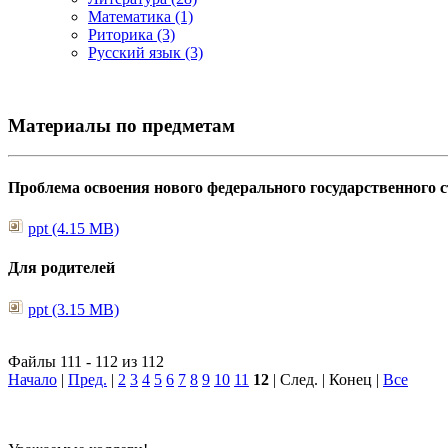
Математика (1)
Риторика (3)
Русский язык (3)
Материалы по предметам
Проблема освоения нового федерального государственного
ppt (4.15 MB)
Для родителей
ppt (3.15 MB)
Файлы 111 - 112 из 112
Начало
|
Пред.
|
2
3
4
5
6
7
8
9
10
11
12
| След. | Конец
|
Все