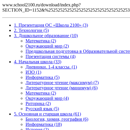
www.school2100.ru/download/index.php?
SECTION_ID=1152&%25252525252525252525252525252525253BP
1. Презентация ОС «Школа 2100» (3)
2. Технологии (5)
3. Дошкольное образование (10)
Математика (2)
Окружающий мир (2)
Предшкольная подготовка в Образовательной систе
Презентация системы (4)
4. Начальная школа (33)
Дневники. 1-4 классы. (1)
ИЗО (1)
Информатика (5)
Литературное чтение (максимум) (7)
Литературное чтение (минимум) (6)
Математика (2)
Окружающий мир (4)
Риторика (2)
Русский язык (5)
5. Основная и старшая школа (61)
Биология, химия, география (6)
Информатика (18)
История (2)