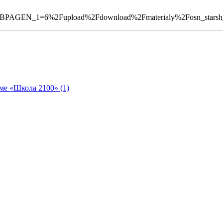
AGEN_1=6%2Fupload%2Fdownload%2Fmaterialy%2Fosn_starsh_sh
ме «Школа 2100» (1)