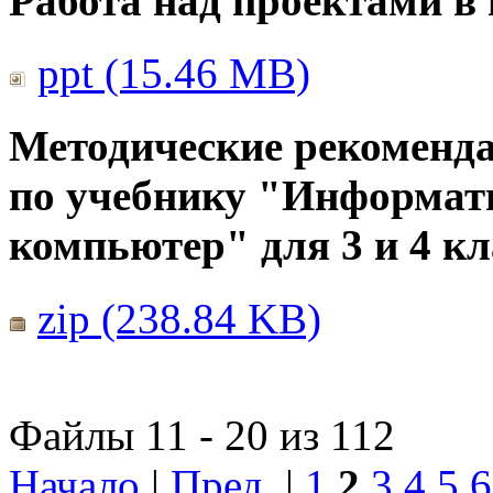
Работа над проектами в
ppt (15.46 MB)
Методические рекоменда
по учебнику "Информат
компьютер" для 3 и 4 кл
zip (238.84 KB)
Файлы 11 - 20 из 112
Начало
|
Пред.
|
1
2
3
4
5
6