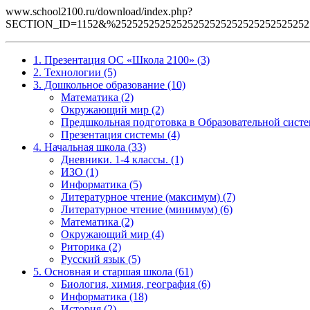
www.school2100.ru/download/index.php?
SECTION_ID=1152&%25252525252525252525252525252525252525
1. Презентация ОС «Школа 2100» (3)
2. Технологии (5)
3. Дошкольное образование (10)
Математика (2)
Окружающий мир (2)
Предшкольная подготовка в Образовательной систе
Презентация системы (4)
4. Начальная школа (33)
Дневники. 1-4 классы. (1)
ИЗО (1)
Информатика (5)
Литературное чтение (максимум) (7)
Литературное чтение (минимум) (6)
Математика (2)
Окружающий мир (4)
Риторика (2)
Русский язык (5)
5. Основная и старшая школа (61)
Биология, химия, география (6)
Информатика (18)
История (2)