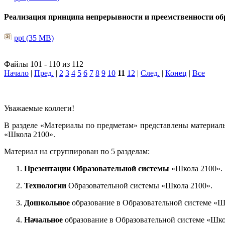
Реализация принципа непрерывности и преемственности обр
ppt (35 MB)
Файлы 101 - 110 из 112
Начало
|
Пред.
|
2
3
4
5
6
7
8
9
10
11
12
|
След.
|
Конец
|
Все
Уважаемые коллеги!
В разделе «Материалы по предметам» представлены материал
«Школа 2100».
Материал на сгруппирован по 5 разделам:
Презентации Образовательной системы
«Школа 2100».
Технологии
Образовательной системы «Школа 2100».
Дошкольное
образование в Образовательной системе «Ш
Начальное
образование в Образовательной системе «Шко