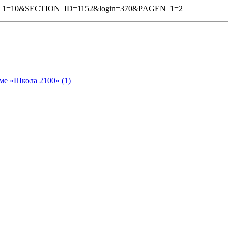
GEN_1=10&SECTION_ID=1152&login=370&PAGEN_1=2
ме «Школа 2100» (1)