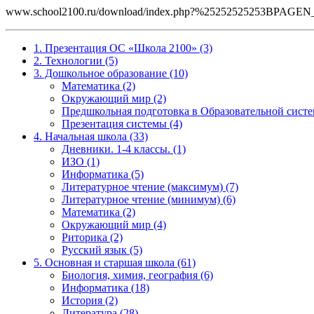
www.school2100.ru/download/index.php?%25252525253BPA
1. Презентация ОС «Школа 2100» (3)
2. Технологии (5)
3. Дошкольное образование (10)
Математика (2)
Окружающий мир (2)
Предшкольная подготовка в Образовательной систе
Презентация системы (4)
4. Начальная школа (33)
Дневники. 1-4 классы. (1)
ИЗО (1)
Информатика (5)
Литературное чтение (максимум) (7)
Литературное чтение (минимум) (6)
Математика (2)
Окружающий мир (4)
Риторика (2)
Русский язык (5)
5. Основная и старшая школа (61)
Биология, химия, география (6)
Информатика (18)
История (2)
Литература (28)