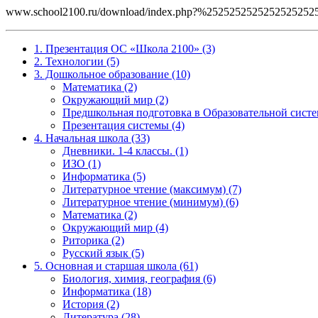
www.school2100.ru/download/index.php?%252525252525252
1. Презентация ОС «Школа 2100» (3)
2. Технологии (5)
3. Дошкольное образование (10)
Математика (2)
Окружающий мир (2)
Предшкольная подготовка в Образовательной систе
Презентация системы (4)
4. Начальная школа (33)
Дневники. 1-4 классы. (1)
ИЗО (1)
Информатика (5)
Литературное чтение (максимум) (7)
Литературное чтение (минимум) (6)
Математика (2)
Окружающий мир (4)
Риторика (2)
Русский язык (5)
5. Основная и старшая школа (61)
Биология, химия, география (6)
Информатика (18)
История (2)
Литература (28)