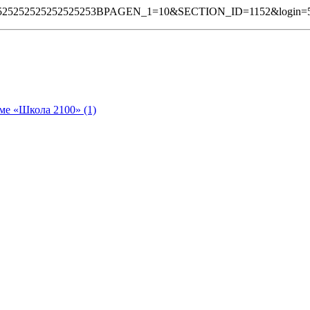
5252525252525252525253BPAGEN_1=10&SECTION_ID=1152&logi
ме «Школа 2100» (1)