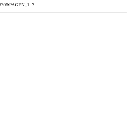
n=530&PAGEN_1=7