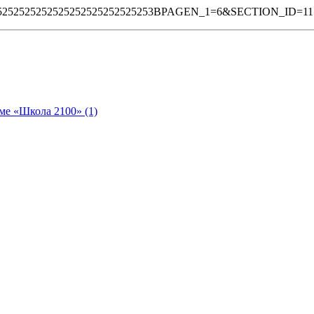
52525252525252525252525252525253BPAGEN_1=6&SECTION_ID=1
ме «Школа 2100» (1)