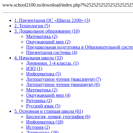
www.school2100.ru/download/index.php?%252525252525252
1. Презентация ОС «Школа 2100» (3)
2. Технологии (5)
3. Дошкольное образование (10)
Математика (2)
Окружающий мир (2)
Предшкольная подготовка в Образовательной систе
Презентация системы (4)
4. Начальная школа (33)
Дневники. 1-4 классы. (1)
ИЗО (1)
Информатика (5)
Литературное чтение (максимум) (7)
Литературное чтение (минимум) (6)
Математика (2)
Окружающий мир (4)
Риторика (2)
Русский язык (5)
5. Основная и старшая школа (61)
Биология, химия, география (6)
Информатика (18)
История (2)
Литература (28)