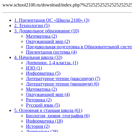
www.school2100.ru/download/index.php?%252525252525252
1. Презентация ОС «Школа 2100» (3)
2. Технологии (5)
3. Дошкольное образование (10)
Математика (2)
Окружающий мир (2)
Предшкольная подготовка в Образовательной систе
Презентация системы (4)
4. Начальная школа (33)
Дневники. 1-4 классы. (1)
ИЗО (1)
Информатика (5)
Литературное чтение (максимум) (7)
Литературное чтение (минимум) (6)
Математика (2)
Окружающий мир (4)
Риторика (2)
Русский язык (5)
5. Основная и старшая школа (61)
Биология, химия, география (6)
Информатика (18)
История (2)
Литература (28)